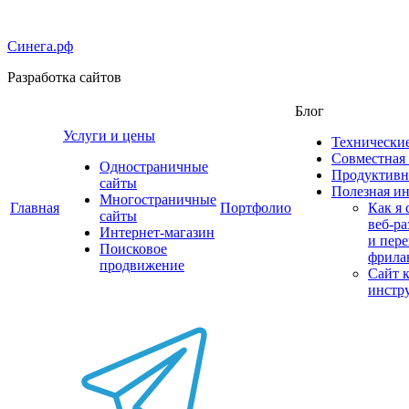
Синега.рф
Разработка сайтов
Блог
Услуги и цены
Технически
Совместная 
Одностраничные
Продуктивн
сайты
Полезная и
Многостраничные
Главная
Портфолио
Как я 
сайты
веб‑р
Интернет-магазин
и пер
Поисковое
фрила
продвижение
Сайт 
инстр