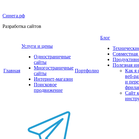
Синега.рф
Разработка сайтов
Блог
Услуги и цены
Технически
Совместная 
Одностраничные
Продуктивн
сайты
Полезная и
Многостраничные
Главная
Портфолио
Как я 
сайты
веб‑р
Интернет-магазин
и пер
Поисковое
фрила
продвижение
Сайт 
инстр